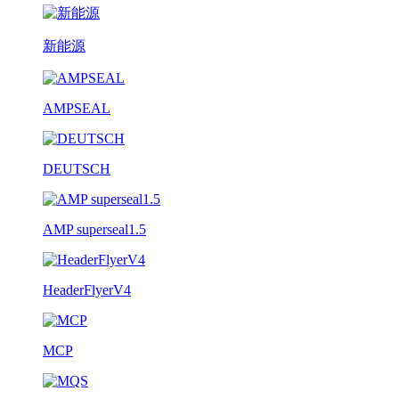
新能源
AMPSEAL
DEUTSCH
AMP superseal1.5
HeaderFlyerV4
MCP