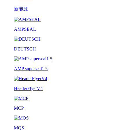
新能源
AMPSEAL
DEUTSCH
AMP superseal1.5
HeaderFlyerV4
MCP
MQS