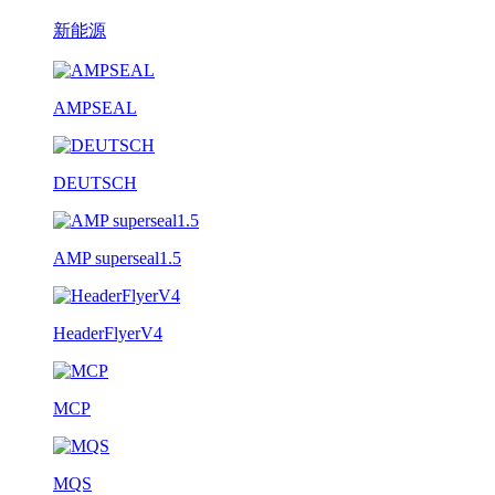
新能源
AMPSEAL
DEUTSCH
AMP superseal1.5
HeaderFlyerV4
MCP
MQS